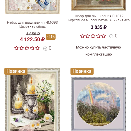
Набор для вышивания ГН-017
Бархатное многоцветие. А. Уильямса
Набор для вышивания ЧМ-093
Царевна-лебедь
3 835 ₽
4 850 ₽
0
- 15%
4 122.50 ₽
Можно купить частичную
0
комплектацию
Новинка
Новинка