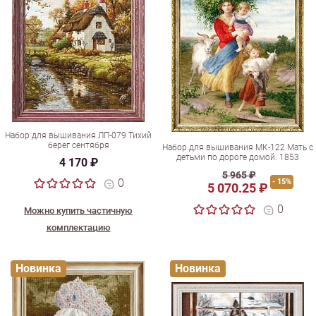
Набор для вышивания ЛП-079 Тихий
берег сентября
Набор для вышивания МК-122 Мать с
детьми по дороге домой. 1853
4 170 ₽
5 965 ₽
0
- 15%
5 070.25 ₽
0
Можно купить частичную
комплектацию
Новинка
Новинка