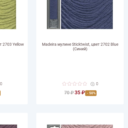
т 2703 Yellow
Madeira мулине Sticktwist, цвет 2702 Blue
(Синий)
0
0
35 ₽
70 ₽
- 50%