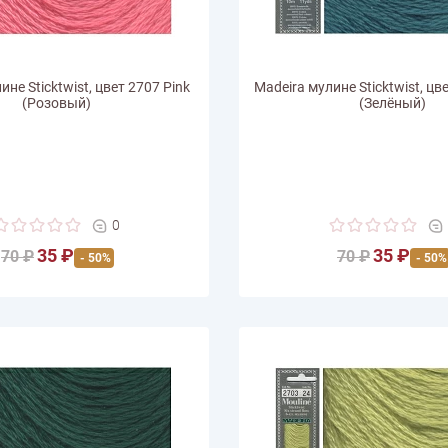
ине Sticktwist, цвет 2707 Pink
Madeira мулине Sticktwist, цв
(Розовый)
(Зелёный)
0
35 ₽
35 ₽
70 ₽
70 ₽
- 50%
- 50%