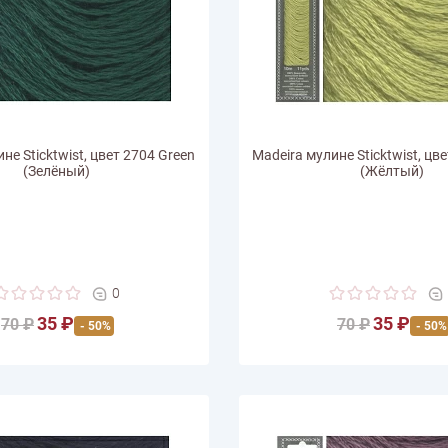
не Sticktwist, цвет 2704 Green
Madeira мулине Sticktwist, цве
(Зелёный)
(Жёлтый)
0
35 ₽
35 ₽
70 ₽
70 ₽
- 50%
- 50%