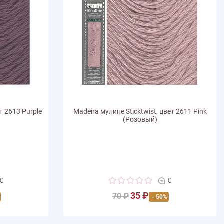
т 2613 Purple
Madeira мулине Sticktwist, цвет 2611 Pink
(Розовый)
0
0
35 ₽
70 ₽
- 50%