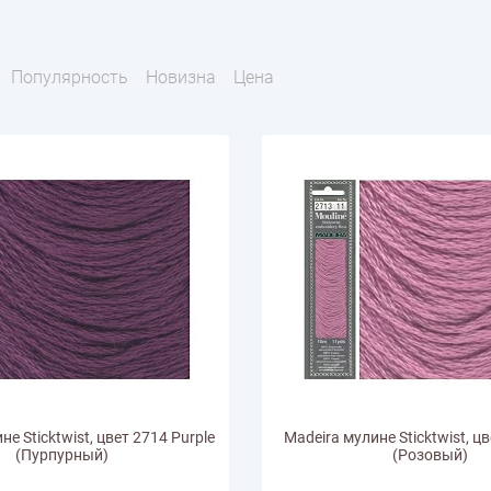
тарий
Натюрморт
Птицы
Пасха
День рождения
ПО ТИПУ ИЗДЕЛИЯ
Варежки
Джемпер
Кард
Популярность
Новизна
Цена
Шарф
не Sticktwist, цвет 2714 Purple
Madeira мулине Sticktwist, цв
(Пурпурный)
(Розовый)