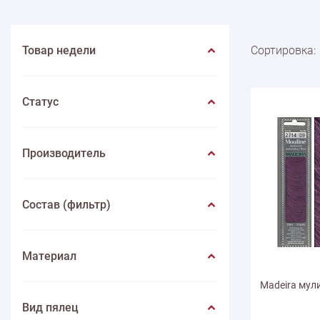
Весна
Нитки швейные
Лето
Животные
Иглы
Игольницы
Фрукты
Иконы
Лупы
Насекомые
Инструмен
ПО ПРОИЗВОДИТЕЛЮ
Пейзаж
Mondial
Цветы
Lang yarns
Lamana
Schulana
Товар недели
Сортировка:
Статус
Производитель
Состав (фильтр)
Материал
Madeira мули
Вид пялец