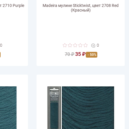
т 2710 Purple
Madeira мулине Sticktwist, цвет 2708 Red
(Красный)
0
0
35 ₽
70 ₽
- 50%