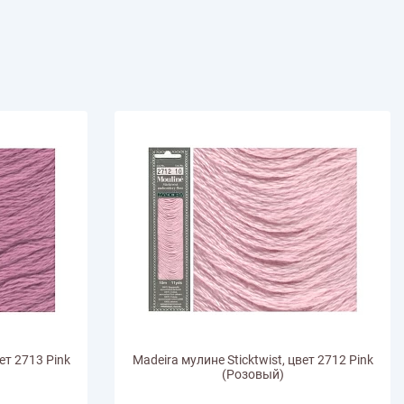
иган
Носки
Платье
Плед
Тапочки
Свитер
Шапка
ет 2713 Pink
Madeira мулине Sticktwist, цвет 2712 Pink
(Розовый)