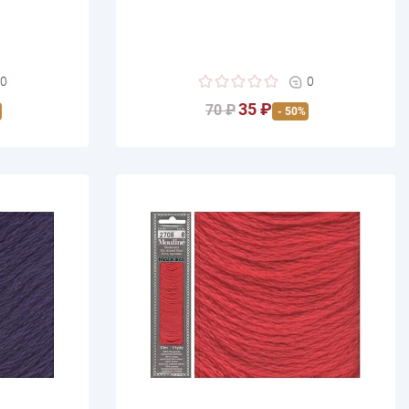
0
0
35 ₽
70 ₽
- 50%