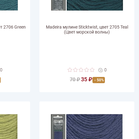
ет 2706 Green
Madeira мулине Sticktwist, цвет 2705 Teal
(Цвет морской волны)
0
0
35 ₽
70 ₽
- 50%