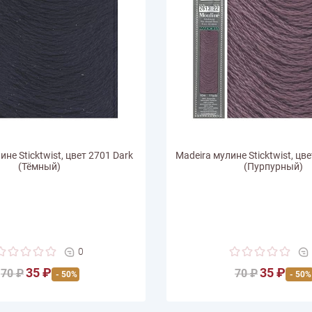
ине Sticktwist, цвет 2701 Dark
Madeira мулине Sticktwist, цве
(Тёмный)
(Пурпурный)
0
35 ₽
35 ₽
70 ₽
70 ₽
- 50%
- 50%