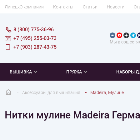
Липецк
О компании
Контакты
Статьи
Новости
От
8 (800) 775-36-96
+7 (495) 255-03-73
Мы в соц.сетя
+7 (903) 287-43-75
ВЫШИВКА
ПРЯЖА
НАБОРЫ Д
Аксессуары для вышивания
Madeira, Мулине
ПОПУЛЯРНОЕ
ПОПУЛЯРНОЕ
ПО ТИПУ
ДЛЯ ВЫШИВАНИЯ
Нитки мулине Madeira Герм
Новинки
Новинки
Микровышивка
Мулине
Нитки DMC
Хиты продаж
Распродажа
Наборы для вязания одежды
Нитки Madeira
Летняя пряжа
Распродажа
Нитки Rico Design
Под заказ
Мягкая
Наборы 
Пушис
Част
ПО ТЕМАТИКЕ
ДЛЯ РУКОДЕЛИЯ