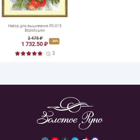
Набор для вышивания РС-015
Воробушки
2 475 ₽
- 30%
1 732.50 ₽
3