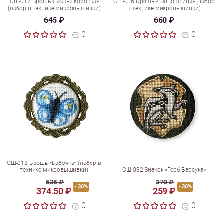
СШ-017 Брошь «Божья коровка»
СШ-016 Брошь «Танцовщица» (набор
(набор в технике микровышивки)
в технике микровышивки)
645 ₽
660 ₽
0
0
СШ-018 Брошь «Бабочка» (набор в
технике микровышивки)
СШ-032 Значок «Герб Барсука»
535 ₽
370 ₽
- 30%
- 30%
374.50 ₽
259 ₽
0
0