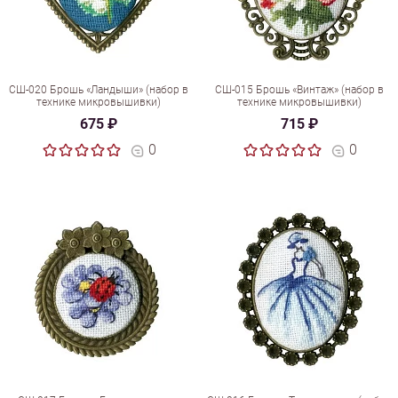
СШ-020 Брошь «Ландыши» (набор в
СШ-015 Брошь «Винтаж» (набор в
технике микровышивки)
технике микровышивки)
675 ₽
715 ₽
0
0