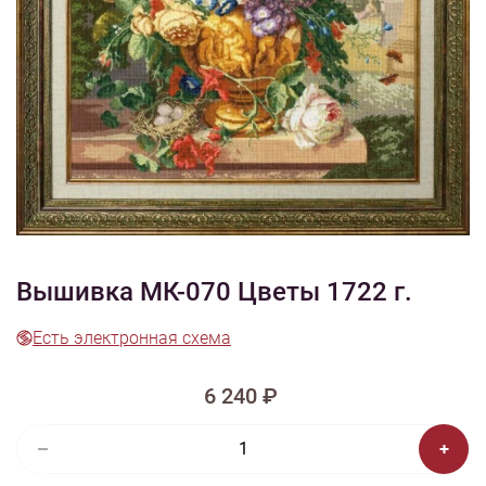
1/6
Смотреть видео -
Смотреть видео - обзор
обзор
2
Изображения и цвет представленного товара могут незначительно
отличаться от оригинала продукции, взависимости от разрешения и
настроек вашего монитора, а также условий освещения при съемке
Вышивка МК-070 Цветы 1722 г.
Есть электронная схема
6 240 ₽