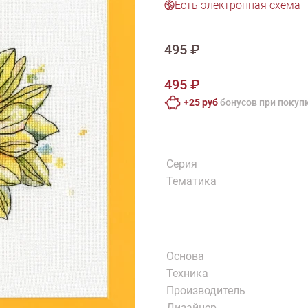
Есть электронная схема
тарий
Натюрморт
Птицы
Пасха
День рождения
ПО ТИПУ ИЗДЕЛИЯ
Варежки
Джемпер
Кард
495 ₽
Шарф
495 ₽
+25 руб
бонусов при покуп
Серия
Тематика
Основа
Техника
Производитель
Дизайнер