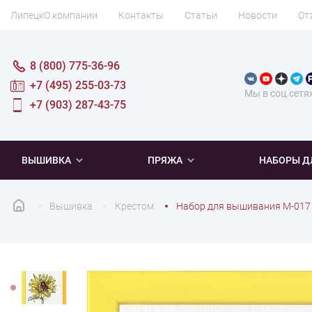
Липецк
О компании
Контакты
Статьи
Новости
От
8 (800) 775-36-96
+7 (495) 255-03-73
Мы в соц.сетя
+7 (903) 287-43-75
ВЫШИВКА
ПРЯЖА
НАБОРЫ Д
Вышивка
Крестом
Набор для вышивания М-017 
ПОПУЛЯРНОЕ
ПОПУЛЯРНОЕ
ПО ТИПУ
ДЛЯ ВЫШИВАНИЯ
Новинки
Новинки
Микровышивка
Мулине
Нитки DMC
Хиты продаж
Распродажа
Наборы для вязания одежды
Нитки Madeira
Летняя пряжа
Распродажа
Нитки Rico Design
Под заказ
Мягкая
Наборы 
Пушис
Част
ПО ТЕМАТИКЕ
ДЛЯ РУКОДЕЛИЯ