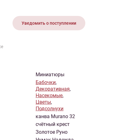
иган
Носки
Платье
Плед
Тапочки
Свитер
Шапка
Уведомить о поступлении
ке
Миниатюры
Бабочки
,
Декоративная
,
Насекомые
,
Цветы
,
Подсолнухи
канва Murano 32
счётный крест
Золотое Руно
Чумак Надежда