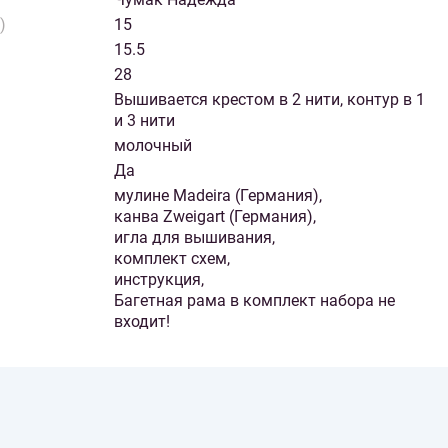
)
15
15.5
28
Вышивается крестом в 2 нити, контур в 1
и 3 нити
молочный
Да
мулине Madeira (Германия),
канва Zweigart (Германия),
игла для вышивания,
комплект схем,
инструкция,
Багетная рама в комплект набора не
входит!