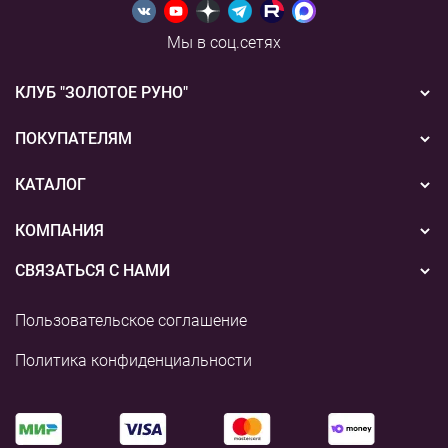
Мы в соц.сетях
КЛУБ "ЗОЛОТОЕ РУНО"
Новости
ПОКУПАТЕЛЯМ
Акции
Бонусная система
КАТАЛОГ
Конкурсы
Подарочные сертификаты
Вышивка
КОМПАНИЯ
События
Способы оплаты
Пряжа
СВЯЗАТЬСЯ С НАМИ
О нас
Доставка
Наборы для творчества
8 (800) 775-36-96
Наши магазины
Пользовательское соглашение
Возврат
+7 (495) 255-03-73
Аксессуары для вышивания
Контакты и реквизиты
Политика конфиденциальности
shop@rukodelie.ru
Аксессуары для вязания
Аксессуары для рукоделия