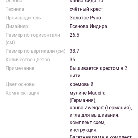
Основа
канва Аида 16
Техника
счётный крест
Производитель
Золотое Руно
Дизайнер
Есенова Индира
Размер по горизонтали
26.5
(см)
Размер по вертикали (см)
38.7
Количество цветов
36
Примечание
Вышивается крестом в 2
нити
Цвет основы
кремовый
Комплектация
мулине Madeira
(Германия),
канва Zweigart (Германия),
игла для вышивания,
комплект схем,
инструкция,
Багетная рама в комплект