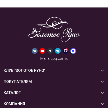
Мы в соц.сетях
КЛУБ "ЗОЛОТОЕ РУНО"
Новости
ПОКУПАТЕЛЯМ
Акции
Бонусная система
КАТАЛОГ
Конкурсы
Подарочные сертификаты
Вышивка
КОМПАНИЯ