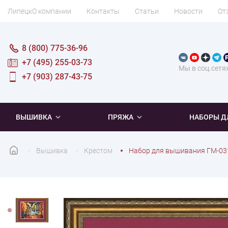
Липецк
О компании
Контакты
Статьи
Новости
От
8 (800) 775-36-96
+7 (495) 255-03-73
Мы в соц.сетя
+7 (903) 287-43-75
ВЫШИВКА
ПРЯЖА
НАБОРЫ Д
Вышивка
Крестом
Набор для вышивания ГМ-031
ПОПУЛЯРНОЕ
ПОПУЛЯРНОЕ
ПО ТИПУ
ДЛЯ ВЫШИВАНИЯ
Новинки
Новинки
Микровышивка
Мулине
Нитки DMC
Хиты продаж
Распродажа
Наборы для вязания одежды
Нитки Madeira
Летняя пряжа
Распродажа
Нитки Rico Design
Под заказ
Мягкая
Наборы 
Пушис
Част
ПО ТЕМАТИКЕ
ДЛЯ РУКОДЕЛИЯ