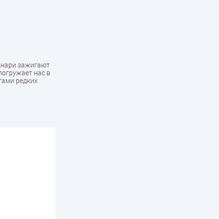
фонари зажигают
погружает нас в
тами редких