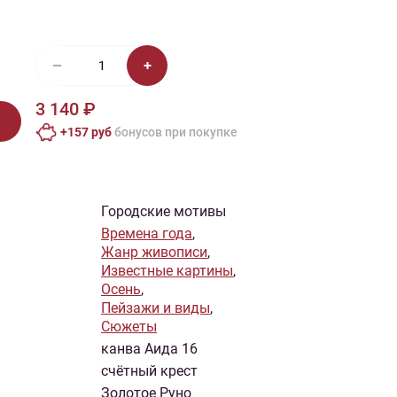
иган
Носки
Платье
Плед
Тапочки
Свитер
Шапка
3 140 ₽
+157 руб
бонусов при покупке
Городские мотивы
Времена года
,
Жанр живописи
,
Известные картины
,
Осень
,
Пейзажи и виды
,
Сюжеты
канва Аида 16
счётный крест
Золотое Руно