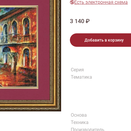
Есть электронная схема
тарий
Натюрморт
Птицы
Пасха
День рождения
ПО ТИПУ ИЗДЕЛИЯ
Варежки
Джемпер
Кард
3 140 ₽
Шарф
Добавить в корзину
Серия
Тематика
Основа
Техника
Производитель