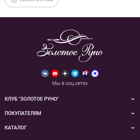
Мы в соц.сетях
КЛУБ "ЗОЛОТОЕ РУНО"
Новости
ПОКУПАТЕЛЯМ
Акции
Бонусная система
КАТАЛОГ
Конкурсы
Подарочные сертификаты