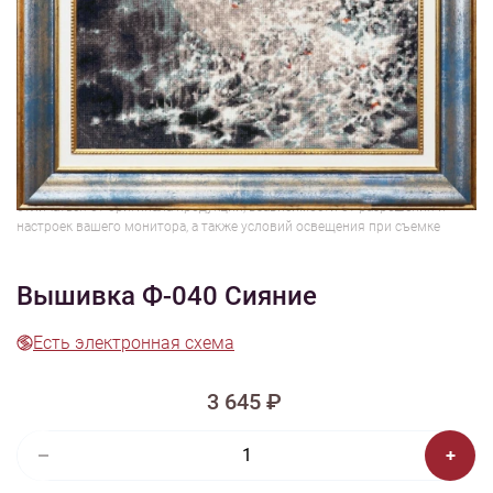
1/7
Смотреть видео -
Смотреть видео -
обзор
обзор
Изображения и цвет представленного товара могут незначительно
отличаться от оригинала продукции, взависимости от разрешения и
настроек вашего монитора, а также условий освещения при съемке
Вышивка Ф-040 Сияние
Есть электронная схема
3 645 ₽