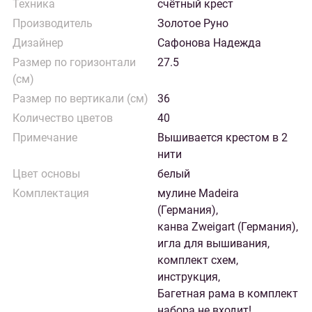
Техника
счётный крест
Производитель
Золотое Руно
Дизайнер
Сафонова Надежда
Размер по горизонтали
27.5
(см)
Размер по вертикали (см)
36
Количество цветов
40
Примечание
Вышивается крестом в 2
нити
Цвет основы
белый
Комплектация
мулине Madeira
(Германия),
канва Zweigart (Германия),
игла для вышивания,
комплект схем,
инструкция,
Багетная рама в комплект
набора не входит!