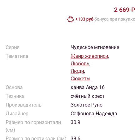
2 669 ₽
+133 руб
бонусa при покупке
Серия
Чудесное мгновение
Тематика
Жанр живописи
,
Любовь
,
Люди
,
Сюжеты
Основа
канва Аида 16
Техника
счётный крест
Производитель
Золотое Руно
Дизайнер
Сафонова Надежда
Размер по горизонтали
30.9
(см)
Размер по вертикали (см)
38.6